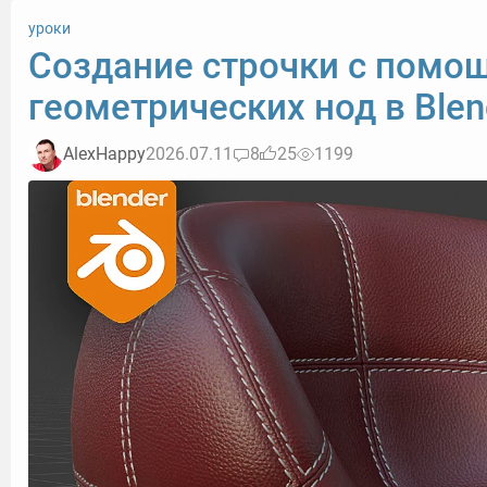
уроки
Создание строчки с помо
геометрических нод в Blen
AlexHappy
2026.07.11
8
25
1199