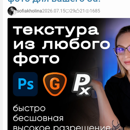
sofiakholina
2026.07.15
29
21
1685