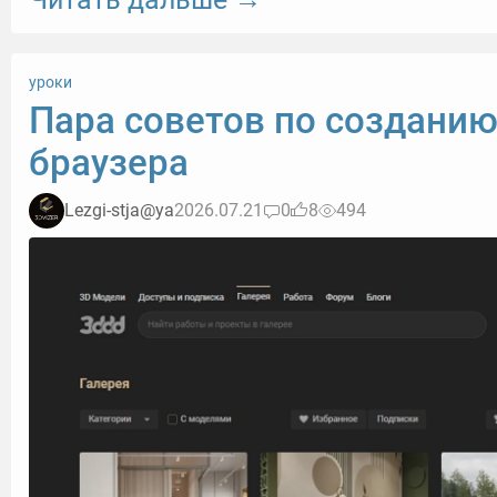
уроки
Пара советов по создани
браузера
Lezgi-stja@ya
2026.07.21
0
8
494