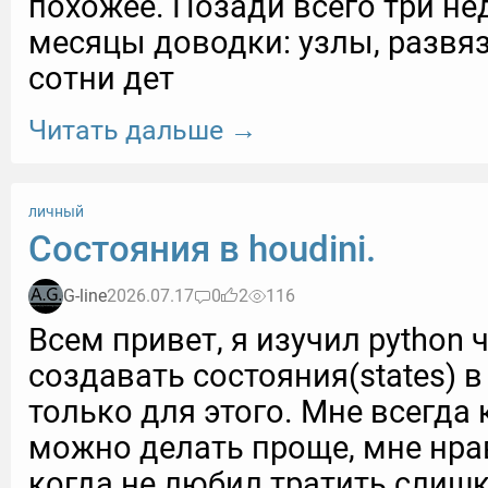
похожее. Позади всего три не
месяцы доводки: узлы, развя
сотни дет
Читать дальше →
личный
Состояния в houdini.
G-line
2026.07.17
0
2
116
Всем привет, я изучил python 
создавать состояния(states) в 
только для этого. Мне всегда 
можно делать проще, мне нрав
когда не любил тратить слиш