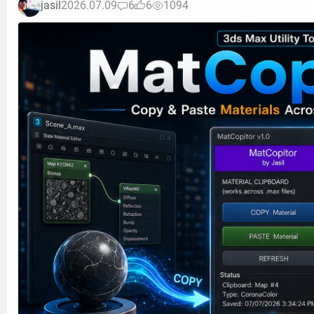
jasil
2026.07.09
6
6
1094