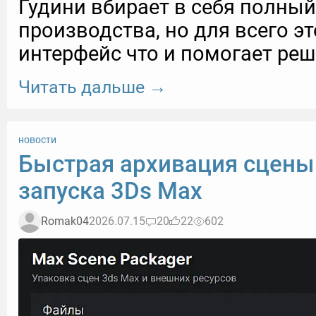
Гудини вбирает в себя полный
производства, но для всего э
интерфейс что и помогает реш
Читать дальше →
новости
Быстрая архивация сцены
запуска 3Ds Max
Romak04
2026.07.15
20
22
602