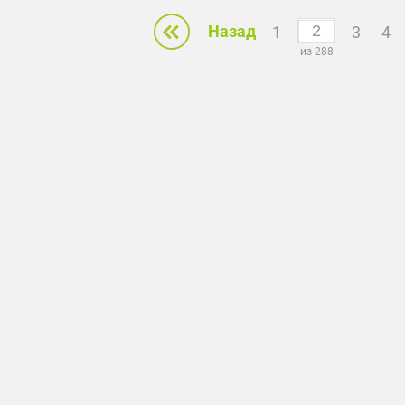
Назад
1
3
4
из 288