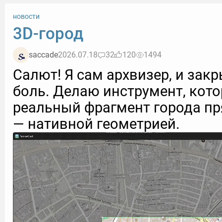
новости
3D-город
saccade
2026.07.18
32
120
1494
Салют! Я сам архвизер, и за
боль. Делаю инструмент, кот
реальный фрагмент города пр
— нативной геометрией.