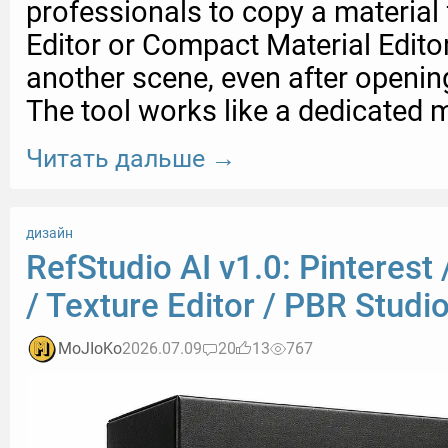
professionals to copy a material 
Editor or Compact Material Editor
another scene, even after opening 
The tool works like a dedicated 
Читать дальше →
дизайн
RefStudio AI v1.0: Pinterest 
/ Texture Editor / PBR Studi
MoJIoKo
2026.07.09
20
13
767