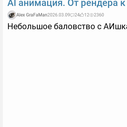
AI анимация. От рендера к
Alex GraFaMan
2026.03.09
24
12
2360
Небольшое баловство с АИшк