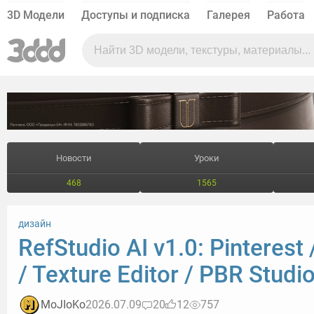
3D Модели
Доступы и подписка
Галерея
Работа
Новости
Уроки
468
1565
дизайн
RefStudio AI v1.0: Pinterest 
/ Texture Editor / PBR Studi
MoJIoKo
2026.07.09
20
12
757