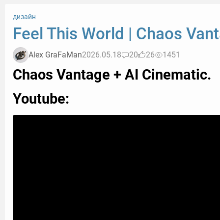
дизайн
Feel This World | Chaos Van
Alex GraFaMan
2026.05.18
20
26
1451
Chaos Vantage + AI Cinematic.
Youtube: