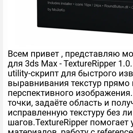
Всем привет , представляю м
для 3ds Max - TextureRipper 1
utility-скрипт для быстрого из
выравнивания текстур прямо 
перспективного изображения.
точки, задаёте область и полу
исправленную текстуру без л
шагов.TextureRipper помогает
материалов, работу с referen