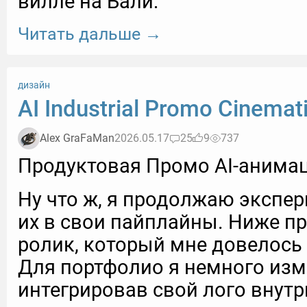
вилле на Бали:
Читать дальше →
дизайн
AI Industrial Promo Cinemat
Alex GraFaMan
2026.05.17
25
9
737
Продуктовая Промо AI-анимац
Ну что ж, я продолжаю экспер
их в свои пайплайны. Ниже п
ролик, который мне довелось
Для портфолио я немного изм
интегрировав свой лого внутр