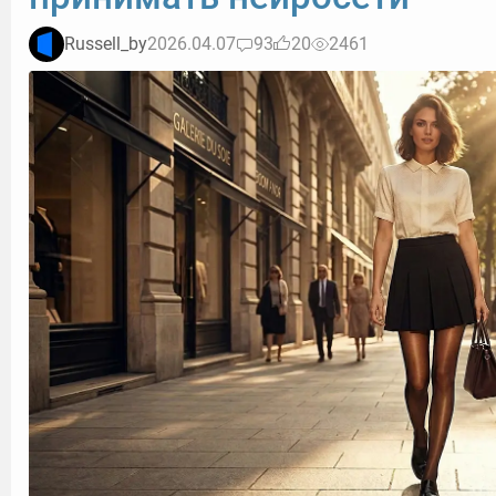
Russell_by
2026.04.07
93
20
2461