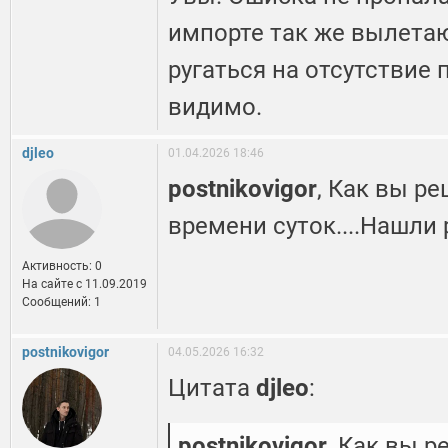
импорте так же вылета
ругаться на отсутствие 
видимо.
djleo
01.04.2026 18:46
postnikovigor
, Как вы р
времени суток....Нашли
Активность: 0
На сайте c 11.09.2019
Сообщений: 1
postnikovigor
04.05.2026 16:32
Цитата
djleo
:
postnikovigor
, Как вы 