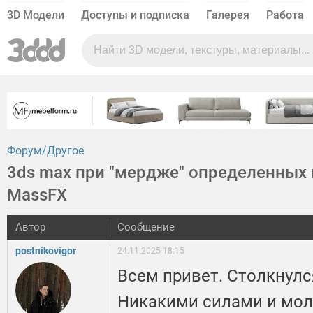
3D Модели
Доступы и подписка
Галерея
Работа
Форум
Другое
3ds max при "мердже" определенных
MassFX
Автор
Сообщение
postnikovigor
24.11.2025 18:15
Всем привет. Столкнулс
Никакими силами и мол