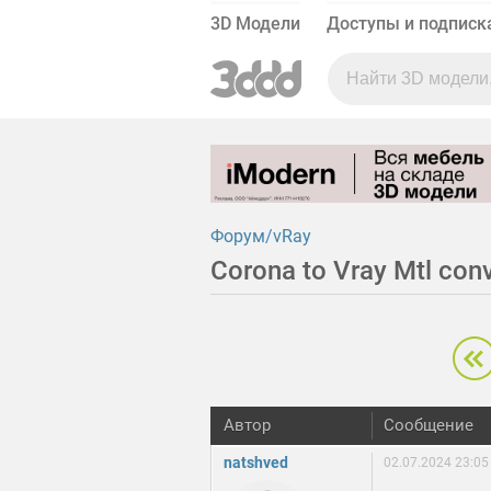
3D Модели
Доступы и подписк
Форум
vRay
Corona to Vray Mtl co
Автор
Сообщение
natshved
02.07.2024 23:05