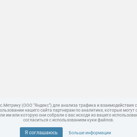
с.Метрику (ООО "Яндекс") для анализа трафика и взаимодействия
льзовании нашего сайта партнерам по аналитике, которые могут 
и им или которую они собрали о вас исходя из вашего использова
согласиться с использованием куки файлов.
Поддержка
Царь 3D горы
Мастер полигона
Топ модель
Я соглашаюсь
Больше информации