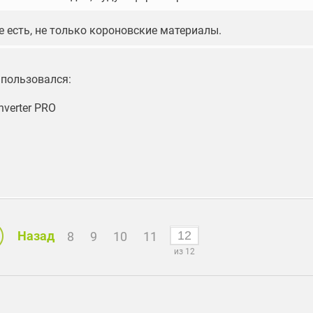
е есть, не только короновские материалы.
пользовался:
verter PRO
Назад
8
9
10
11
из 12