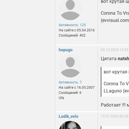
вот крутая 
Corona To Vra
(evvisual.com
Активность: 125
На сайте c 05.04.2016
Сообщений: 402
hapugo
04.12.2024 12:23
Цитата
nats
вот крутая
Активность: 7
Corona To V
На сайте c 16.05.2007
LLaguno (ev
Сообщений: 6
Ufa
Работает !!! 
Ludik_velo
13.07.2025 00:38