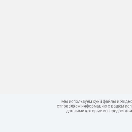
Мы используем куки файлы и Яндек
отправляем информацию о вашем испо
данными которые вы предоставил
Загрузить модель
Правила
Коллекции моделей