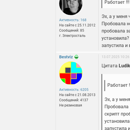
Работает !!
Эх, а у меня
Активность: 168
Пробовала не
На сайте c 25.11.2012
пробовала за
Сообщений: 85
г. Электросталь
установила? 
запустила и 
Bestviz
13.07.2025 10:26
Цитата
Ludik
Работает !
Активность: 6205
На сайте c 21.08.2013
Эх, а у мен
Сообщений: 4137
Не резиновая
Пробовала н
скрипт проб
установила
запустила и