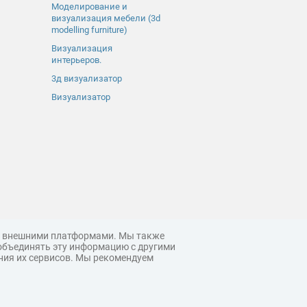
Моделирование и
визуализация мебели (3d
modelling furniture)
Визуализация
интерьеров.
3д визуализатор
Визуализатор
 с внешними платформами. Мы также
объединять эту информацию с другими
ния их сервисов. Мы рекомендуем
© 3ddd.ru, 2026