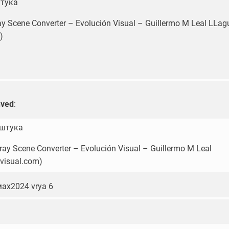
штука
y Scene Converter – Evolución Visual – Guillermo M Leal LLa
)
hved
:
 штука
ray Scene Converter – Evolución Visual – Guillermo M Leal
visual.com)
мах2024 vrya 6