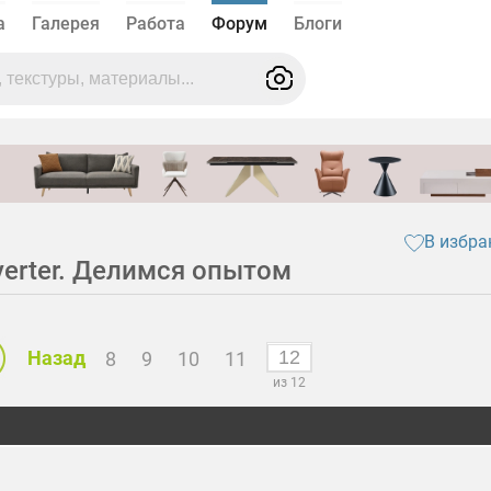
а
Галерея
Работа
Форум
Блоги
В избра
nverter. Делимся опытом
Назад
8
9
10
11
из 12