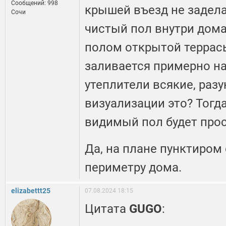
Сообщений: 998
крышей въезд не задела
Сочи
чистый пол внутри дом
полом открытой террасы
заливается примерно на
утеплители всякие, разу
визуализации это? Тогд
видимый пол будет прос
Да, на плане пунктиром
периметру дома.
elizabettt25
07.08.2024 18:15
Цитата
GUGO
: