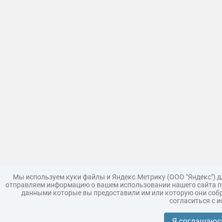
Мы используем куки файлы и Яндекс.Метрику (ООО "Яндекс") 
отправляем информацию о вашем использовании нашего сайта па
данными которые вы предоставили им или которую они собр
согласиться с 
Загрузить модель
Правила
Поддержка
Царь 3D г
Коллекции моделей
Я соглашаюс