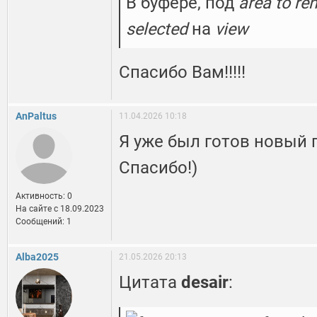
В буфере, под
area to re
selected
на
view
Спасибо Вам!!!!!
AnPaltus
11.04.2026 10:18
Я уже был готов новый 
Спасибо!)
Активность: 0
На сайте c 18.09.2023
Сообщений: 1
Alba2025
21.05.2026 20:13
Цитата
desair
: