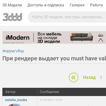
3D Модели
Доступы и подписка
Галерея
Работа
Форум
vRay
При рендере выдает you must have vali
Назад
1
Автор
Сообщение
natalia_izcuba
07.08.2021 23:53