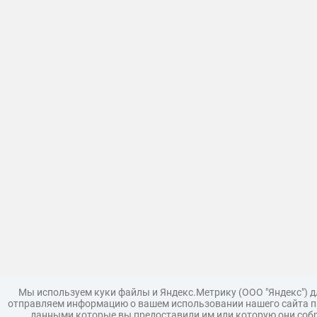
Мы используем куки файлы и Яндекс.Метрику (ООО "Яндекс") 
отправляем информацию о вашем использовании нашего сайта па
данными которые вы предоставили им или которую они собр