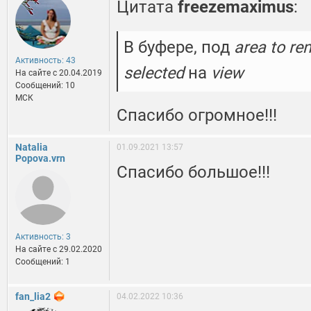
Цитата
freezemaximus
:
В буфере, под
area to re
Активность: 43
selected
на
view
На сайте c 20.04.2019
Сообщений: 10
МСК
Спасибо огромное!!!
Natalia
01.09.2021 13:57
Popova.vrn
Спасибо большое!!!
Активность: 3
На сайте c 29.02.2020
Сообщений: 1
fan_lia2
04.02.2022 10:36