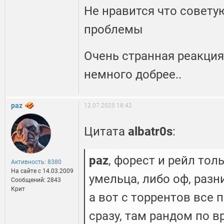
Не нравится что советую
проблемы
Очень странная реакция 
немного добрее..
paz
12.07.2025 18:42
Цитата
albatr0s
:
paz
, форест и рейл тол
Активность: 8380
На сайте c 14.03.2009
умельца, либо оф, раз
Сообщений: 2843
Крит
а вот с торрентов все 
сразу, там рандом по в