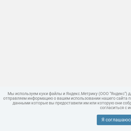
Мы используем куки файлы и Яндекс.Метрику (ООО "Яндекс") 
отправляем информацию о вашем использовании нашего сайта па
данными которые вы предоставили им или которую они собр
согласиться с 
Загрузить модель
Правила
Поддержка
Царь 3D г
Коллекции моделей
Я соглашаюс