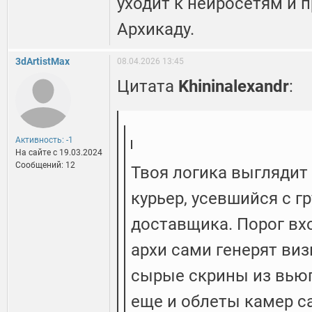
уходит к нейросетям и 
Архикаду.
3dArtistMax
08.04.2026 13:45
Цитата
Khininalexandr
:
Активность: -1
На сайте c 19.03.2024
Сообщений: 12
Твоя логика выглядит 
курьер, усевшийся с г
доставщика. Порог вхо
архи сами генерят виз
сырые скрины из вьюп
еще и облеты камер с