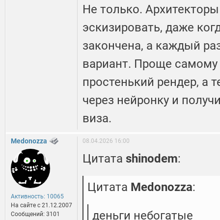
Не только. Архитекторы
эскизировать, даже ког
закончена, а каждый раз
вариант. Проще самому 
простенький рендер, а т
через нейронку и получ
виза.
Medonozza
08.04.2026 16:00
Цитата
shinodem
:
Цитата
Medonozza
:
Активность: 10065
На сайте c 21.12.2007
деньги небогатые
Сообщений: 3101