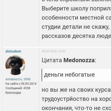
Выберите школу поприли
особенности местной са
студии детали не скажу,
рассказов десятка люде
shinodem
08.04.2026 15:55
Цитата
Medonozza
:
деньги небогатые
Активность: 3988
На сайте c 06.05.2014
но вы же на своих курс
Сообщений: 4558
Краснодар
трудоустрйоство на хо
окончания, что-то не сх