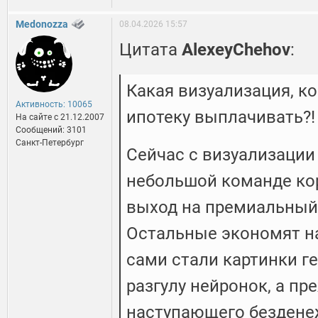
Medonozza
08.04.2026 15:57
Цитата
AlexeyChehov
:
Какая визуализация, ко
Активность: 10065
ипотеку выплачивать?!
На сайте c 21.12.2007
Сообщений: 3101
Санкт-Петербург
Сейчас с визуализации
небольшой команде кор
выход на премиальный 
Остальные экономят н
сами стали картинки г
разгулу нейронок, а пр
наступающего бездене