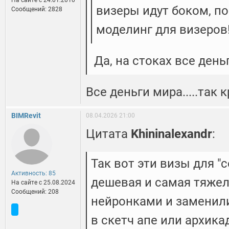
На сайте c 24.01.2010
визеры идут боком, по
Сообщений: 2828
моделинг для визеров
Да, на стоках все день
Все деньги мира.....так к
BIMRevit
08.04.2026 21:00
Цитата
Khininalexandr
:
Так вот эти визы для "
Активность: 85
дешевая и самая тяжела
На сайте c 25.08.2024
Сообщений: 208
нейронками и заменили,
в скетч апе или архик