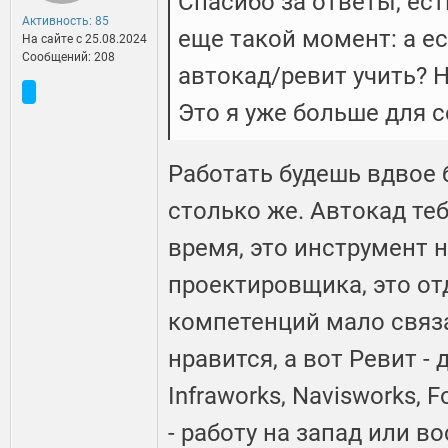
Спасибо за ответы, ест
Активность: 85
еще такой момент: а е
На сайте c 25.08.2024
Сообщений: 208
автокад/ревит учить? Ну
Это я уже больше для с
Работать будешь вдвое 
столько же. Автокад те
время, это инструмент н
проектировщика, это от
компетенций мало связа
нравится, а вот Ревит - 
Infraworks, Navisworks, F
- работу на запад или в