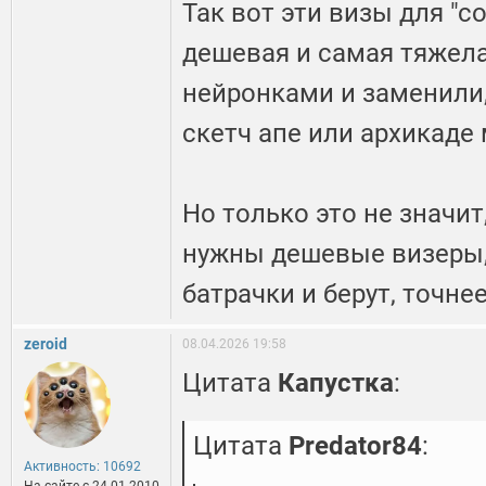
Так вот эти визы для "с
дешевая и самая тяжелая
нейронками и заменили, 
скетч апе или архикаде
Но только это не значит
нужны дешевые визеры,
батрачки и берут, точне
zeroid
08.04.2026 19:58
Цитата
Капустка
:
Цитата
Predator84
:
Активность: 10692