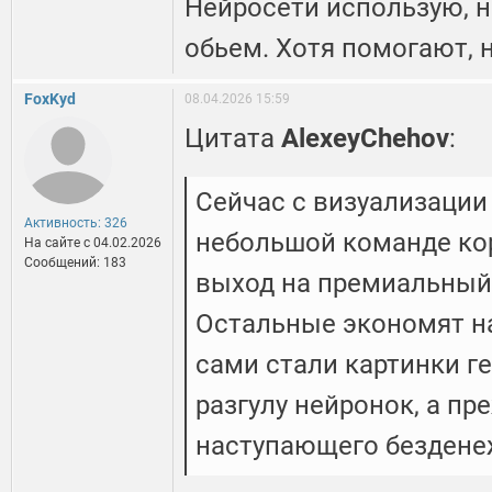
Нейросети использую, н
обьем. Хотя помогают, 
FoxKyd
08.04.2026 15:59
Цитата
AlexeyChehov
:
Сейчас с визуализации
Активность: 326
небольшой команде кор
На сайте c 04.02.2026
Сообщений: 183
выход на премиальный 
Остальные экономят н
сами стали картинки г
разгулу нейронок, а пр
наступающего бездене