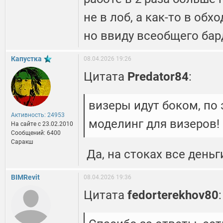
не в лоб, а как-то в обх
но ввиду всеобщего бар
Капустка
08.04.2026 19:26
Цитата
Predator84
:
визеры идут боком, по 
Активность: 24953
моделинг для визеров!
На сайте c 23.02.2010
Сообщений: 6400
Саракш
Да, на стоках все деньг
BIMRevit
08.04.2026 19:36
Цитата
fedorterekhov80
: