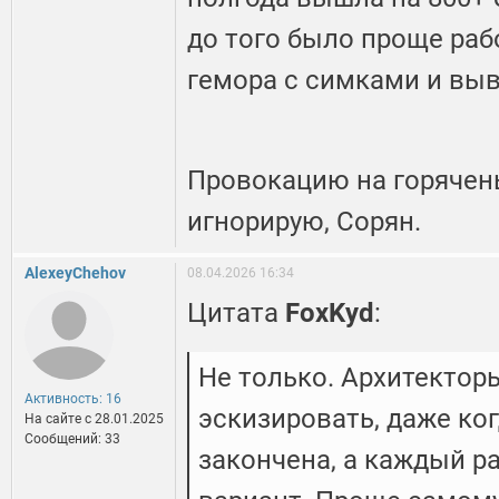
до того было проще раб
гемора с симками и вы
Провокацию на горячен
игнорирую, Сорян.
AlexeyChehov
08.04.2026 16:34
Цитата
FoxKyd
:
Не только. Архитектор
Активность: 16
эскизировать, даже ко
На сайте c 28.01.2025
Сообщений: 33
закончена, а каждый ра