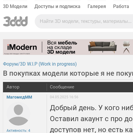
3D Модели
Доступы и подписка
Галерея
Работа
Форум
3D W.I.P (Work in progress)
В покупках модели которые я не поку
Автор
Сообщение
МагомедММ
04.05.2025 16:56
Добрый день. У кого ни
Оставил акаунт с про д
доступов нет, но есть к
Активность: 4