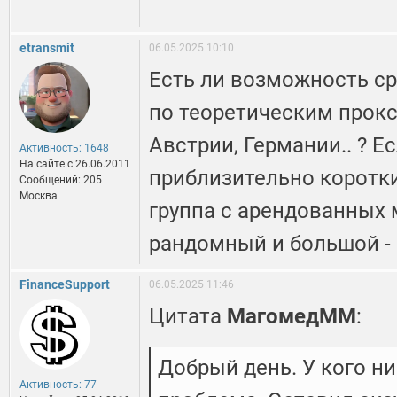
etransmit
06.05.2025 10:10
Есть ли возможность ср
по теоретическим прокс
Австрии, Германии.. ? Е
Активность: 1648
На сайте c 26.06.2011
приблизительно короткий
Сообщений: 205
Москва
группа с арендованных 
рандомный и большой - 
FinanceSupport
06.05.2025 11:46
Цитата
МагомедММ
:
Добрый день. У кого ни
Активность: 77