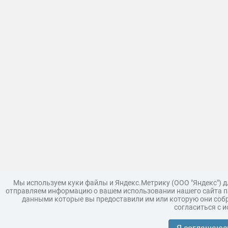
Мы используем куки файлы и Яндекс.Метрику (ООО "Яндекс") 
отправляем информацию о вашем использовании нашего сайта па
данными которые вы предоставили им или которую они собр
согласиться с 
Загрузить модель
Правила
Поддержка
Царь 3D г
Коллекции моделей