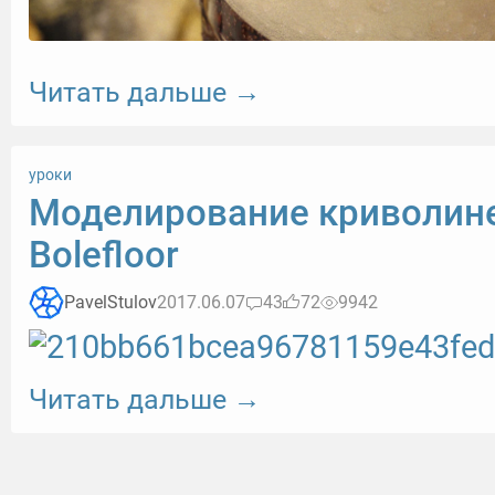
Читать дальше →
уроки
Моделирование криволине
Bolefloor
PavelStulov
2017.06.07
43
72
9942
Читать дальше →