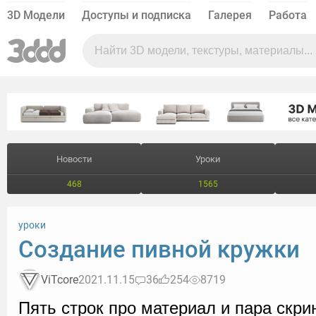
3D Модели
Доступы и подписка
Галерея
Работа
Новости
Уроки
468
1565
уроки
Создание пивной кружки
ViTcore
2021.11.15
36
254
8719
Пять строк про материал и пара скри