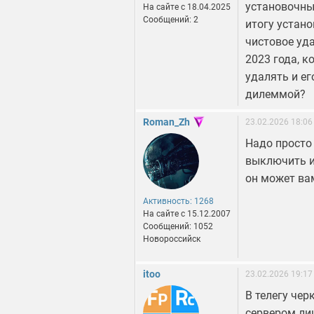
установочные
На сайте c 18.04.2025
Сообщений: 2
итогу устан
чистовое уда
2023 года, к
удалять и ег
дилеммой?
Roman_Zh
23.02.2026 18:06
Надо просто 
выключить и 
он может вам
Активность: 1268
На сайте c 15.12.2007
Сообщений: 1052
Новороссийск
itoo
23.02.2026 19:17
В телегу чер
сервером ли