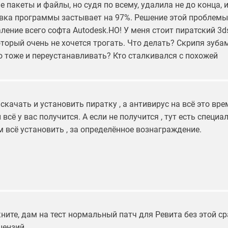
 пакеты и файлы, но судя по всему, удалила не до конца, и
овка программы застывает на 97%. Решение этой проблемы 
ление всего софта Autodesk.НО! У меня стоит пиратский 3
оторый очень не хочется трогать. Что делать? Скрипя зуба
о тоже и переустанавливать? Кто сталкивался с похожей
скачать и установить пиратку , а антивирус на всё это вре
всё у вас получится. А если не получится , тут есть специал
 всё установить , за определённое вознаграждение.
кните, дам на тест нормальный патч для Ревита без этой ср
цензий.