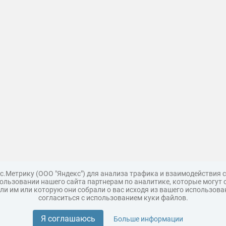
с.Метрику (ООО "Яндекс") для анализа трафика и взаимодействия
льзовании нашего сайта партнерам по аналитике, которые могут 
и им или которую они собрали о вас исходя из вашего использова
согласиться с использованием куки файлов.
Поддержка
Царь 3D горы
Мастер полигона
Топ модель
Я соглашаюсь
Больше информации