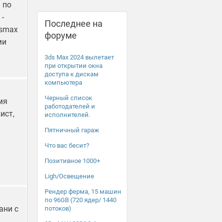
 по
-
Последнее на
dsmax
форуме
ми
3ds Max 2024 вылетает
при открытии окна
доступа к дискам
компьютера
Черный список
мя
работодателей и
ист,
исполнителей.
Пятничный гараж
Что вас бесит?
Позитивное 1000+
Ligh/Освещение
Рендер ферма, 15 машин
по 96GB (720 ядер/ 1440
ани с
потоков)