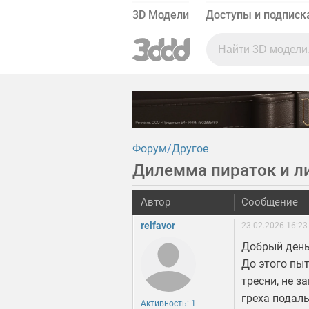
3D Модели
Доступы и подписк
Форум
Другое
Дилемма пираток и л
Автор
Сообщение
relfavor
23.02.2026 16:23
Добрый день!
До этого пыт
тресни, не з
греха подаль
Активность: 1