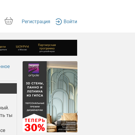
Регистрация
Войти
нное
ный.
оть ты
все