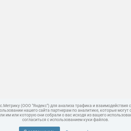
с.Метрику (ООО "Яндекс") для анализа трафика и взаимодействия
льзовании нашего сайта партнерам по аналитике, которые могут 
и им или которую они собрали о вас исходя из вашего использова
согласиться с использованием куки файлов.
Поддержка
Царь 3D горы
Мастер полигона
Топ модель