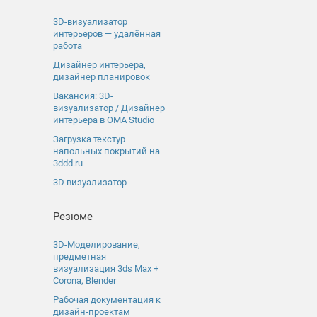
3D-визуализатор
интерьеров — удалённая
работа
Дизайнер интерьера,
дизайнер планировок
Вакансия: 3D-
визуализатор / Дизайнер
интерьера в OMA Studio
Загрузка текстур
напольных покрытий на
3ddd.ru
3D визуализатор
Резюме
3D-Моделирование,
предметная
визуализация 3ds Max +
Corona, Blender
Рабочая документация к
дизайн-проектам