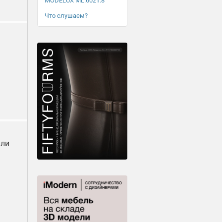
MODELUX ML.6021.8
Что слушаем?
или