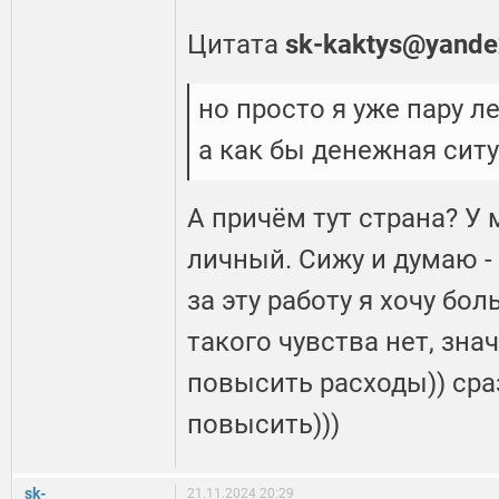
Цитата
sk-kaktys@yande
но просто я уже пару л
а как бы денежная ситу
А причём тут страна? У 
личный. Сижу и думаю - 
за эту работу я хочу бол
такого чувства нет, зна
повысить расходы)) сра
повысить)))
sk-
21.11.2024 20:29