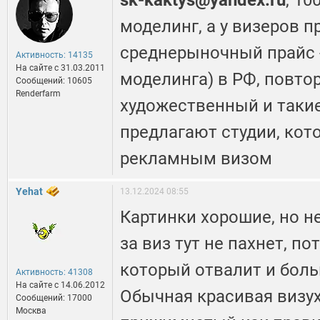
sk-kaktys@yandex.ru
, 10
моделинг, а у визеров п
среднерыночный прайс - 
Активность: 14135
На сайте c 31.03.2011
моделинга) в РФ, повто
Сообщений: 10605
Renderfarm
художественный и таки
предлагают студии, ко
рекламным визом
Yehat
13.12.2024 08:55
Картинки хорошие, но 
за виз тут не пахнет, по
который отвалит и боль
Активность: 41308
На сайте c 14.06.2012
Обычная красивая визух
Сообщений: 17000
Москва