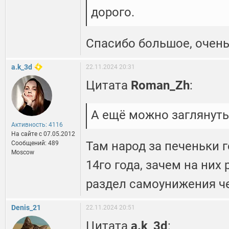
дорого.
Спасибо большое, очен
a.k_3d
22.11.2024 20:31
Цитата
Roman_Zh
:
А ещё можно заглянуть
Активность: 4116
На сайте c 07.05.2012
Там народ за печеньки 
Сообщений: 489
Moscow
14го года, зачем на них
раздел самоунижения ч
Denis_21
22.11.2024 20:51
Цитата
a.k_3d
: