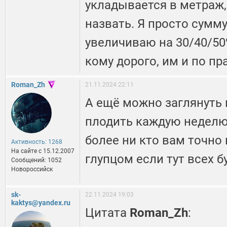
укладывается в метраж,
назвать. Я просто сумму
увеличиваю на 30/40/50%
кому дорого, им и по пр
Roman_Zh
21.11.2024 22:11
А ещё можно заглянуть 
плодить каждую неделю 
более ни кто вам точно 
Активность: 1268
На сайте c 15.12.2007
глупцом если тут всех б
Сообщений: 1052
Новороссийск
sk-
22.11.2024 19:03
kaktys@yandex.ru
Цитата
Roman_Zh
: