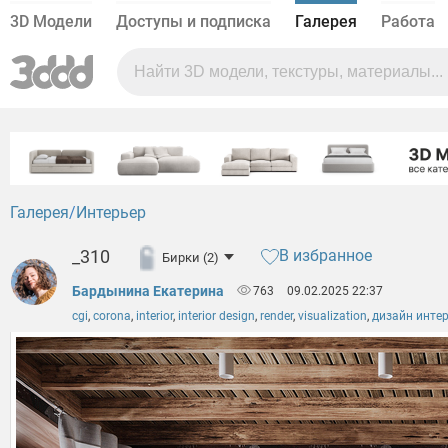
3D Модели
Доступы и подписка
Галерея
Работа
Галерея
Интерьер
_310
В избранное
Бирки (2)
Бардынина Екатерина
763
09.02.2025 22:37
cgi
,
corona
,
interior
,
interior design
,
render
,
visualization
,
дизайн инте