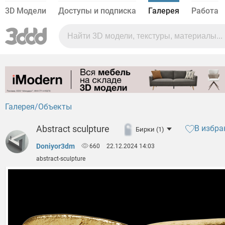
3D Модели
Доступы и подписка
Галерея
Работа
Галерея
Объекты
Abstract sculpture
В избра
Бирки (1)
Doniyor3dm
660
22.12.2024 14:03
abstract-sculpture