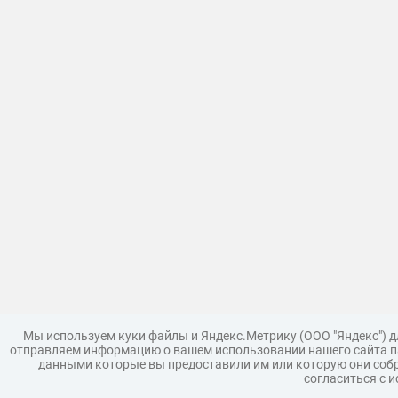
Мы используем куки файлы и Яндекс.Метрику (ООО "Яндекс") 
отправляем информацию о вашем использовании нашего сайта па
данными которые вы предоставили им или которую они собр
согласиться с 
Загрузить модель
Правила
Поддержка
Царь 3D г