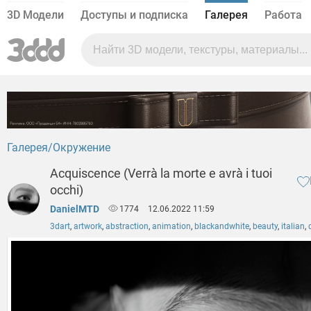
3D Модели
Доступы и подписка
Галерея
Работа
Галерея
Окружение
Acquiscence (Verrà la morte e avrà i tuoi
occhi)
DanielMTD
1774
12.06.2022 11:59
3dart
,
artwork
,
abstraction
,
animation
,
blackandwhite
,
beauty
,
italian
,