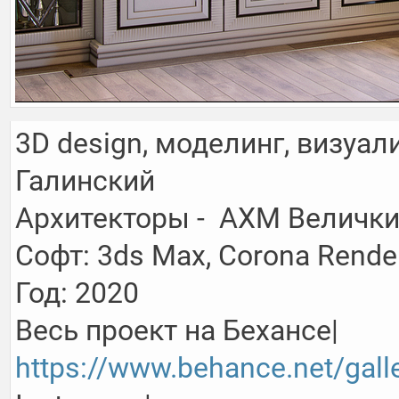
3D design, моделинг, визуал
Галинский

Архитекторы -  АХМ Величкин
Софт: 3ds Max, Corona Rende
Год: 2020

https://www.behance.net/gall