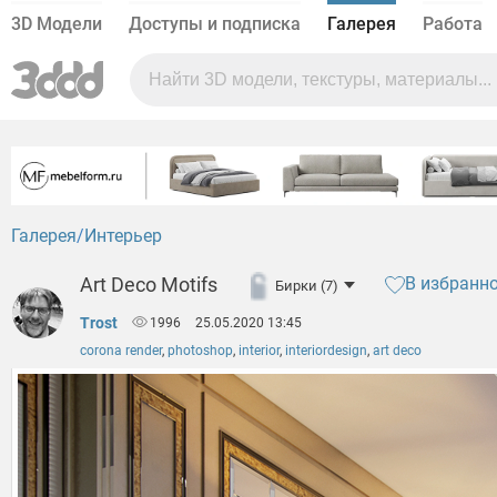
3D Модели
Доступы и подписка
Галерея
Работа
Галерея
Интерьер
Art Deco Motifs
В избранн
Бирки (7)
Trost
1996
25.05.2020 13:45
corona render
,
photoshop
,
interior
,
interiordesign
,
art deco