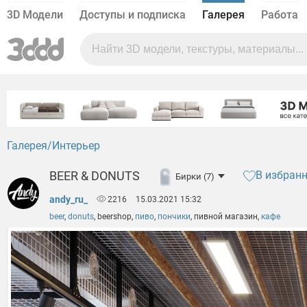
3D Модели
Доступы и подписка
Галерея
Работа
Галерея
Интерьер
BEER & DONUTS
В избран
Бирки (7)
andy_ru_
2216
15.03.2021 15:32
beer
,
donuts
,
beershop
,
пиво
,
пончики
,
пивной магазин
,
кафе