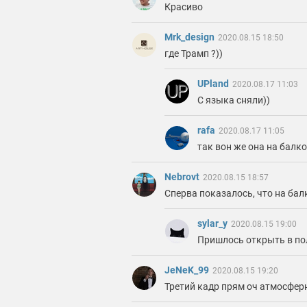
Красиво
Mrk_design
2020.08.15 18:50
где Трамп ?))
UPland
2020.08.17 11:03
С языка сняли))
rafa
2020.08.17 11:05
так вон же она на балкон
Nebrovt
2020.08.15 18:57
Сперва показалось, что на балк
sylar_y
2020.08.15 19:00
Пришлось открыть в по
JeNeK_99
2020.08.15 19:20
Третий кадр прям оч атмосфе