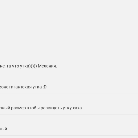
е, та что утка))))) Мелания.
оне гигантская утка :D
лный размер чтобы развидеть утку хаха
рный