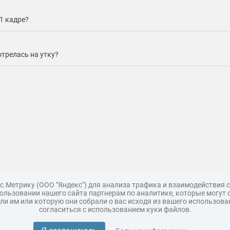
1 кадре?
трелась на утку?
с.Метрику (ООО "Яндекс") для анализа трафика и взаимодействия
льзовании нашего сайта партнерам по аналитике, которые могут 
и им или которую они собрали о вас исходя из вашего использова
согласиться с использованием куки файлов.
Поддержка
Царь 3D горы
Мастер полигона
Топ модель