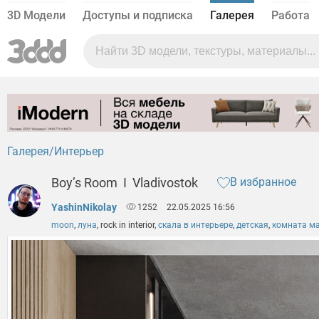
3D Модели
Доступы и подписка
Галерея
Работа
Галерея
Интерьер
Boy’s Room I Vladivostok
В избранное
YashinNikolay
1252
22.05.2025 16:56
moon
,
луна
,
rock in interior
,
скала в интерьере
,
детская
,
комната м