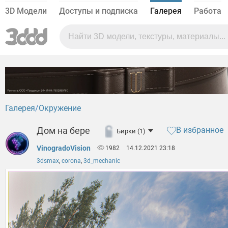
3D Модели
Доступы и подписка
Галерея
Работа
Галерея
Окружение
Дом на бере
В избранное
Бирки (1)
VinogradoVision
1982
14.12.2021 23:18
3dsmax
,
corona
,
3d_mechanic