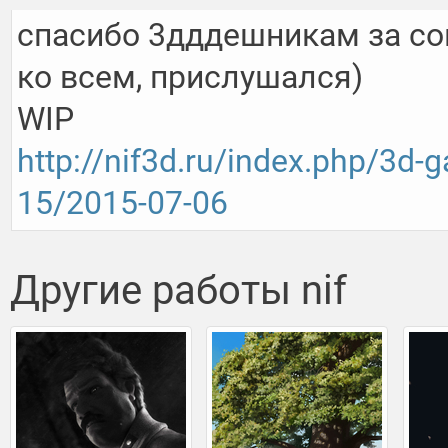
спасибо 3дддешникам за сове
ко всем, прислушался)

http://nif3d.ru/index.php/3d-
15/2015-07-06
Другие работы nif