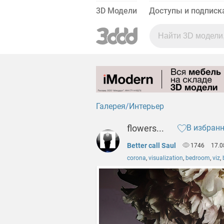
3D Модели
Доступы и подписк
Галерея
Интерьер
flowers...
В избран
Better call Saul
1746
17.0
corona
,
visualization
,
bedroom
,
viz
,