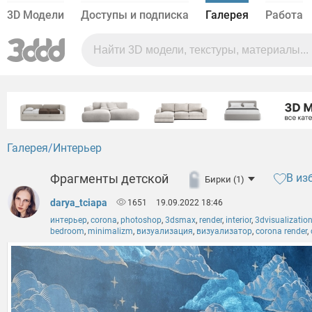
3D Модели
Доступы и подписка
Галерея
Работа
Галерея
Интерьер
Фрагменты детской
В из
Бирки (1)
darya_tciapa
1651
19.09.2022 18:46
интерьер
,
corona
,
photoshop
,
3dsmax
,
render
,
interior
,
3dvisualizatio
bedroom
,
minimalizm
,
визуализация
,
визуализатор
,
corona render
,