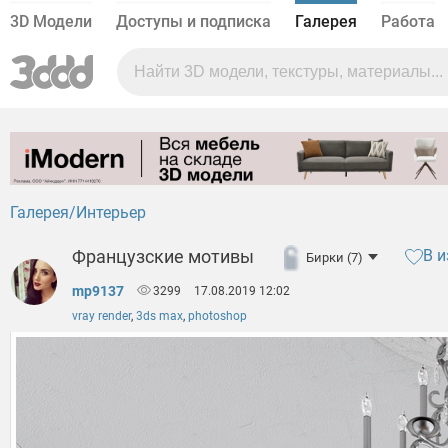
3D Модели
Доступы и подписка
Галерея
Работа
Галерея
Интерьер
Французские мотивы
В и
Бирки (7)
mp9137
3299
17.08.2019 12:02
vray render
,
3ds max
,
photoshop