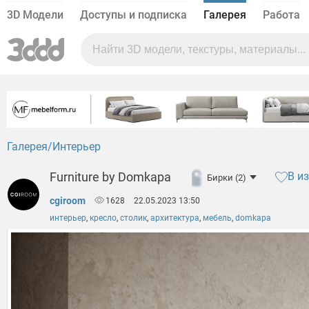
3D Модели
Доступы и подписка
Галерея
Работа
Галерея
Интерьер
Furniture by Domkapa
В и
Бирки (2)
cgiroom
1628
22.05.2023 13:50
интерьер
,
кресло
,
столик
,
архитектура
,
мебель
,
domkapa