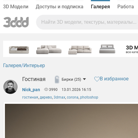
3D Модели
Доступы и подписка
Галерея
Работа
Галерея
Интерьер
Гостиная
В избранное
Бирки (25)
Nick_pan
3990
13.01.2026 16:15
гостиная
,
дерево
,
3dmax
,
corona
,
photoshop