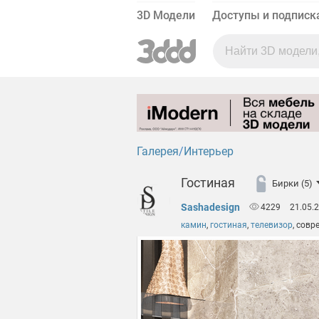
3D Модели
Доступы и подписк
Галерея
Интерьер
Гостиная
Бирки (5)
Sashadesign
4229
21.05.
камин
,
гостиная
,
телевизор
,
совр