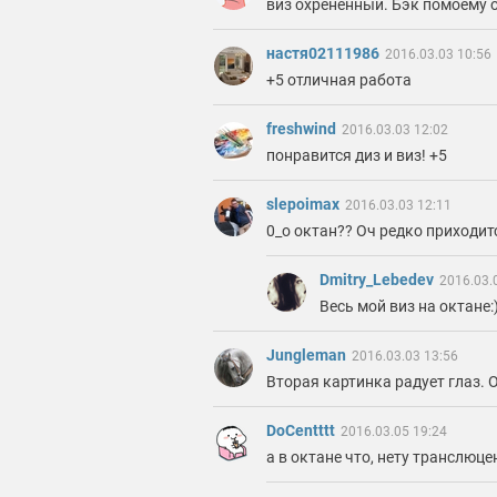
виз охрененный. Бэк помоему 
настя02111986
2016.03.03 10:56
+5 отличная работа
freshwind
2016.03.03 12:02
понравится диз и виз! +5
slepoimax
2016.03.03 12:11
0_о октан?? Оч редко приходит
Dmitry_Lebedev
2016.03.
Весь мой виз на октане:
Jungleman
2016.03.03 13:56
Вторая картинка радует глаз. 
DoCentttt
2016.03.05 19:24
а в октане что, нету транслюц