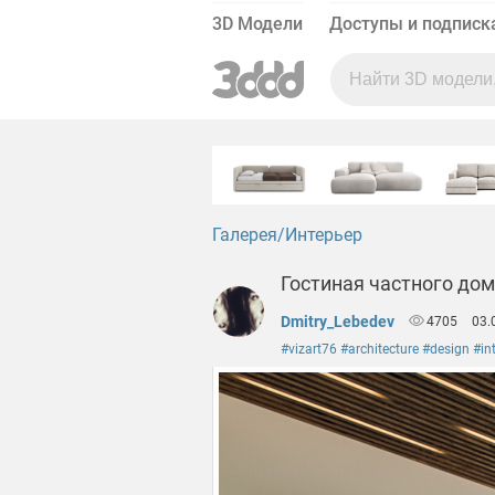
3D Модели
Доступы и подписк
Галерея
Интерьер
Гостиная частного до
Dmitry_Lebedev
4705
03.
#vizart76 #architecture #design #int