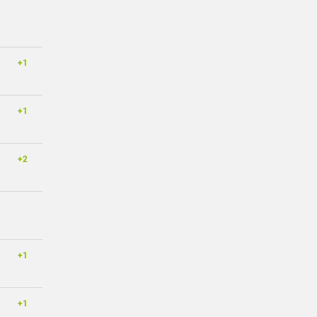
+1
+1
+2
+1
+1