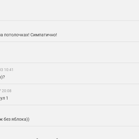
а потолочках! Симпатично!
03 10:41
ы)?
7 20:08
ул 1
ж без яблока))