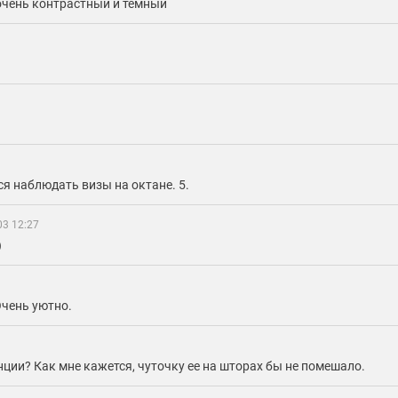
очень контрастный и темный
ся наблюдать визы на октане. 5.
03 12:27
)
Очень уютно.
енции? Как мне кажется, чуточку ее на шторах бы не помешало.