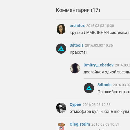
Комментарии (17)
archifox
2016.03.03 10:30
крутая ЛАМЕЛЬНАЯ системка н
3dtools
2016.03.03 10:36
Красота!
Dmitry_Lebedev
2016.03.
достойная одной звезд
3dtools
2016.03.0
По ошибке воткн
Сурен
2016.03.03 10:38
отмосфэра кул, и конечно куда
Oleg.stelm
2016.03.03 10:51