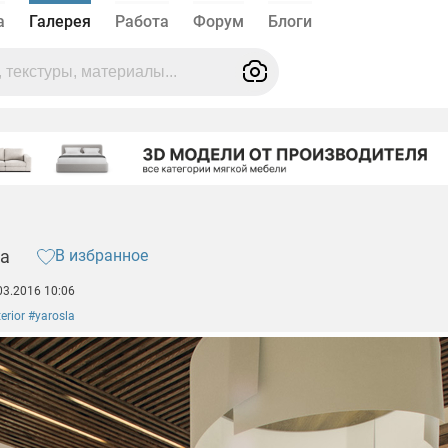
а
Галерея
Работа
Форум
Блоги
ма
В избранное
03.2016 10:06
erior #yarosla