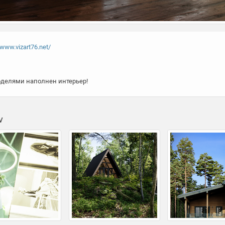
/www.vizart76.net/
v