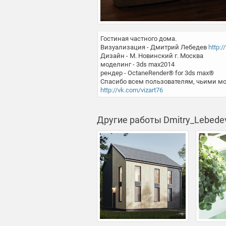
Гостиная частного дома.

Визуализация - Дмитрий Лебедев 
http:/
Дизайн - М. Новинский г. Москва 

моделинг - 3ds max2014 

рендер - OctaneRender® for 3ds max® 

http://vk.com/vizart76
Другие работы Dmitry_Lebede