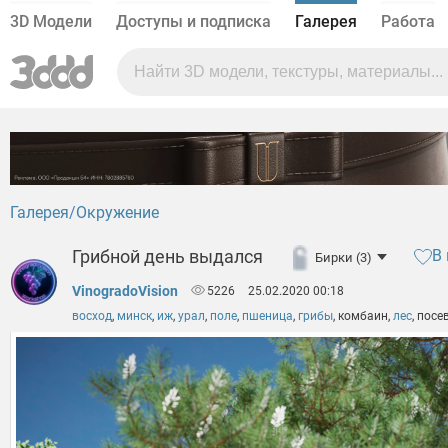
3D Модели
Доступы и подписка
Галерея
Работа
Галерея
Окружение
Грибной день выдался
В
Бирки (3)
VinogradoVision
5226
25.02.2020 00:18
восход
,
минск
,
иж
,
урал
,
поле
,
пшеница
,
грибы
,
комбаин
,
лес
,
посе