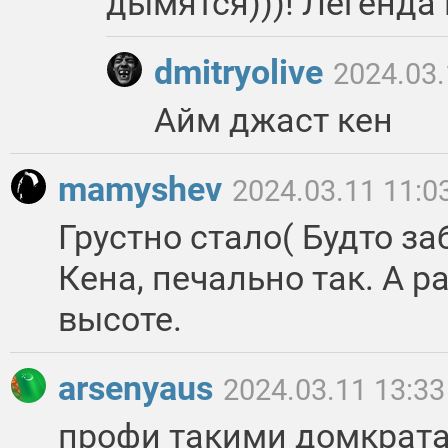
дымятся)))! Легенда к
dmitryolive
2024.03.
Айм джаст кен
mamyshev
2024.03.11 11:0
Грустно стало( Будто з
Кена, печально так. А р
высоте.
arsenyaus
2024.03.11 13:33
профи такими домкрата