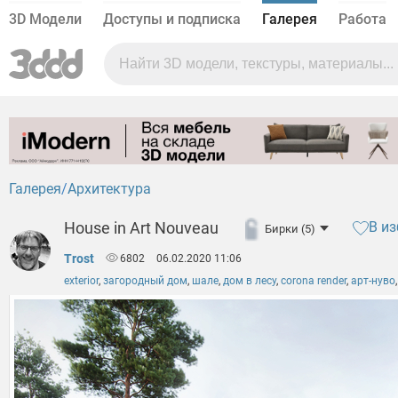
3D Модели
Доступы и подписка
Галерея
Работа
Галерея
Архитектура
House in Art Nouveau
В и
Бирки (5)
Trost
6802
06.02.2020 11:06
exterior
,
загородный дом
,
шале
,
дом в лесу
,
corona render
,
арт-нуво