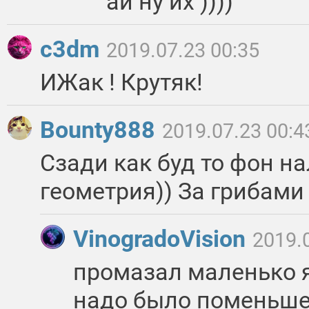
ай ну их ))))
c3dm
2019.07.23 00:35
ИЖак ! Крутяк!
Bounty888
2019.07.23 00:4
Сзади как буд то фон на
геометрия)) За грибами
VinogradoVision
2019.
промазал маленько 
надо было поменьше 