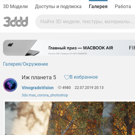
3D Модели
Доступы и подписка
Галерея
Работа
Галерея
Окружение
Иж планета 5
В избранное
VinogradoVision
4980
22.07.2019 20:13
3ds max
,
corona
,
photoshop