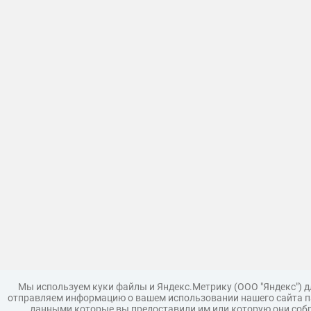
Мы используем куки файлы и Яндекс.Метрику (ООО "Яндекс") 
отправляем информацию о вашем использовании нашего сайта па
данными которые вы предоставили им или которую они собр