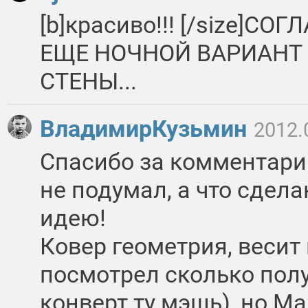
[b]красиво!!!
[/size]СОГ
ЕЩЕ НОЧНОЙ ВАРИАНТ
СТЕНЫ...
ВладимирКузьмин
2012.
Спасибо за комментари
не подумал, а что сдела
идею!
Ковер геометрия, весит 
посмотрел сколько пол
конверт ту мэшь), но Ма