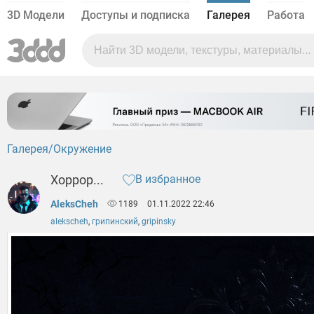
3D Модели
Доступы и подписка
Галерея
Работа
Галерея
Окружение
Хоррор...
В избранное
AleksCheh
1189
01.11.2022 22:46
alekscheh
,
грипинский
,
gripinsky