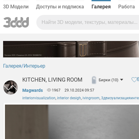
3D Модели
Доступы и подписка
Галерея
Работа
Галерея
Интерьер
KITCHEN, LIVING ROOM
Бирки (10)
Magwards
1967
29.10.2024 09:57
interiorvisualization
,
interior desigh
,
ivingroom
,
3двизуализацияинте