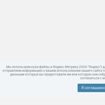
Мы используем куки файлы и Яндекс.Метрику (ООО "Яндекс") 
отправляем информацию о вашем использовании нашего сайта па
данными которые вы предоставили им или которую они собр
согласиться с 
Загрузить модель
Правила
Поддержка
Царь 3D г
Коллекции моделей
Я соглашаюс
Реклама
Корпоративным покупателям
Разместить модели бренда
Политика конфиденциальности
Условия пользования