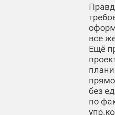
Правд
требо
оформ
все же
Ещё п
проек
плани
прямо
без е
по фак
упр.к