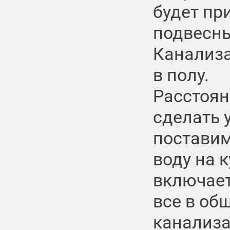
будет пр
подвесн
Канализа
в полу.
Расстоян
сделать 
поставим
воду на к
включает
все в об
канализа