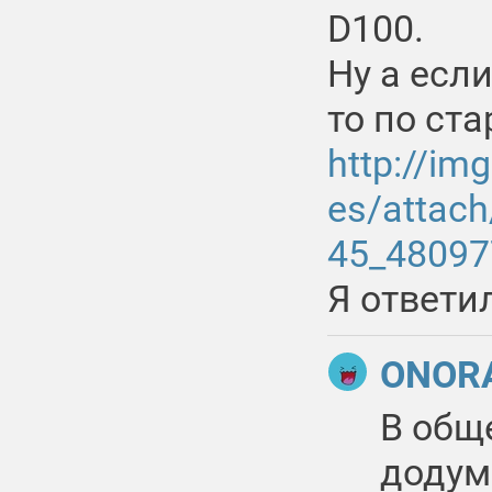
D100.
Ну а есл
то по ст
http://img
es/attac
45_48097
Я ответи
ONOR
В общ
додум