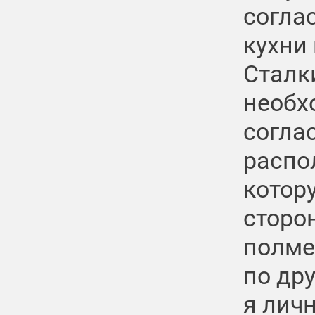
согла
кухни 
Сталк
необх
согла
распо
котор
сторон
полме
по дру
я личн