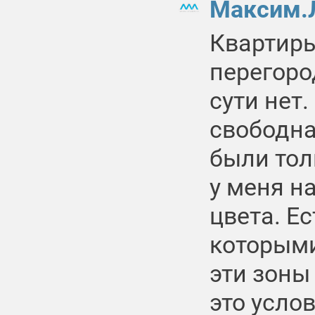
Максим.
Квартиры
перегоро
сути нет
свободна
были тол
у меня н
цвета. Ес
которыми
эти зоны
это усло