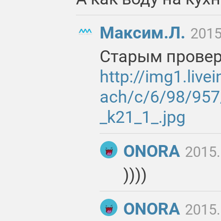
Максим.Л.
2015
Старым прове
http://img1.live
ach/c/6/98/95
_k21_1_.jpg
ONORA
2015.
))))
ONORA
2015.