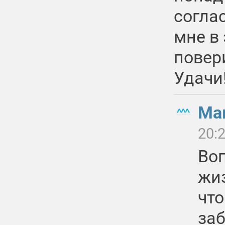
согла
мне в
повер
Удачи
Ма
20:
Во
жиз
что
заб