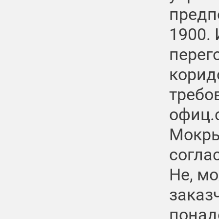
предп
1900. 
перего
коридо
требо
офиц.
Мокры
согла
Не, м
заказ
понад