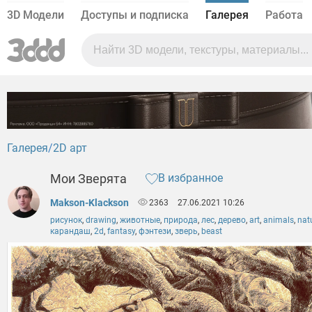
3D Модели
Доступы и подписка
Галерея
Работа
Галерея
2D арт
Мои Зверята
В избранное
Makson-Klackson
2363
27.06.2021 10:26
рисунок
,
drawing
,
животные
,
природа
,
лес
,
дерево
,
art
,
animals
,
nat
карандаш
,
2d
,
fantasy
,
фэнтези
,
зверь
,
beast