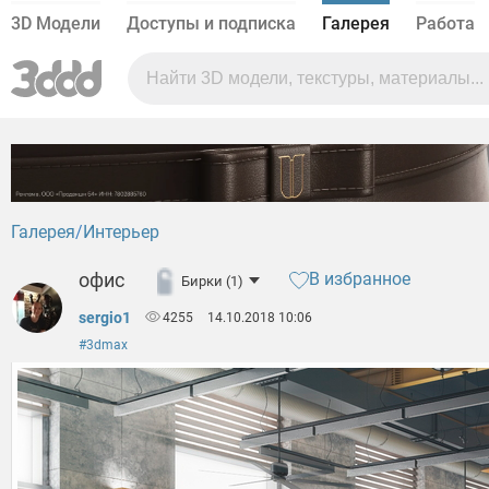
3D Модели
Доступы и подписка
Галерея
Работа
Галерея
Интерьер
офис
В избранное
Бирки (1)
sergio1
4255
14.10.2018 10:06
#3dmax