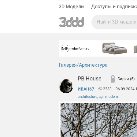
3D Модели
Доступы и подписк
Галерея
Архитектура
PB House
Бирки (5)
ИВАН67
2238
06.09.2024 
architecture
,
cgi
,
modern