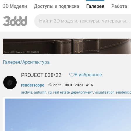
3D Модели
Доступы и подписка
Галерея
Работа
Галерея
Архитектура
PROJECT 038\22
В избранное
renderscope
2272
08.01.2023 14:16
archviz
,
autumn
,
cg
,
real estate
,
девелопмент
,
visualization
,
rendersc