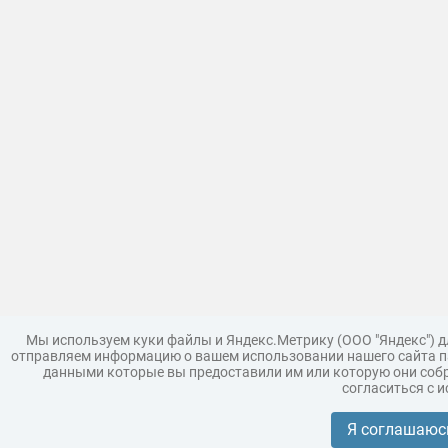
Мы используем куки файлы и Яндекс.Метрику (ООО "Яндекс") 
отправляем информацию о вашем использовании нашего сайта па
данными которые вы предоставили им или которую они собр
согласиться с 
Загрузить модель
Правила
Поддержка
Царь 3D г
Коллекции моделей
Я соглашаюс