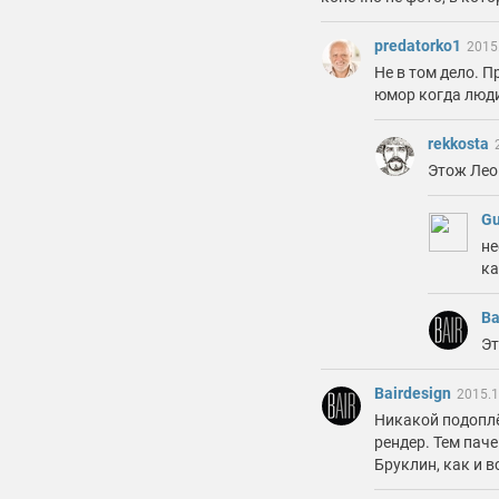
predatorko1
2015
Не в том дело. П
юмор когда люд
rekkosta
Этож Лео
Gu
не
ка
Ba
Эт
Bairdesign
2015.1
Никакой подоплё
рендер. Тем паче
Бруклин, как и в