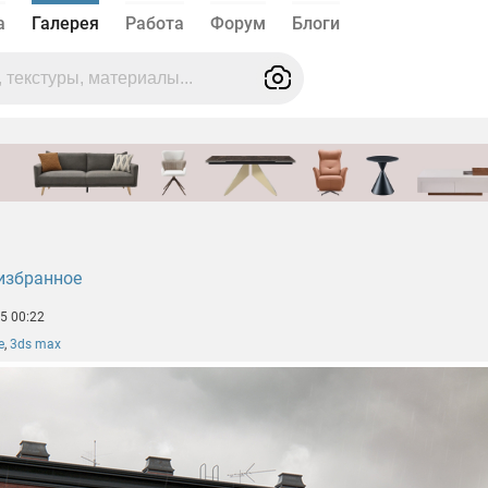
а
Галерея
Работа
Форум
Блоги
избранное
5 00:22
e
,
3ds max