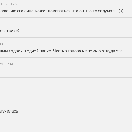
.11.23 12:23
ажению его лица может показаться что он что-то задумал... )))
ать такие?
08
бимых хдрок в одной папке. Честно говоря не помню откуда эта.
24 11:09
лучилась!