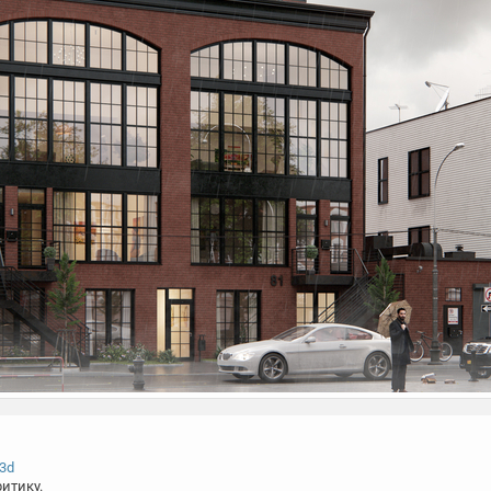
r3d
итику.