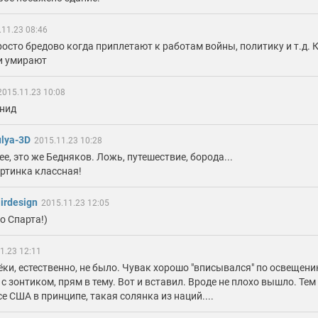
.11.23 08:46
росто бредово когда приплетают к работам войны, политику и т.д. 
и умирают
2015.11.23 10:08
нид
lya-3D
2015.11.23 10:28
ее, это же Бедняков. Ложь, путешествие, борода...
ртинка классная!
irdesign
2015.11.23 12:05
о Спарта!)
1.23 12:11
ки, естественно, не было. Чувак хорошо "вписывался" по освещени
 с зонтиком, прям в тему. Вот и вставил. Вроде не плохо вышло. Тем
се США в принципе, такая солянка из наций....