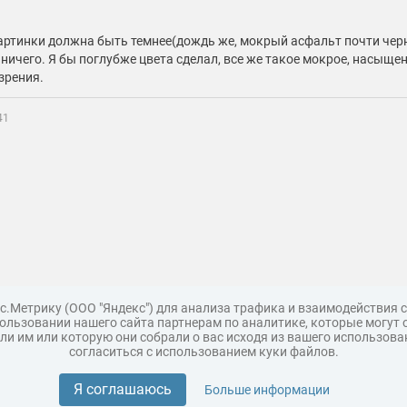
картинки должна быть темнее(дождь же, мокрый асфальт почти чер
 ничего. Я бы поглубже цвета сделал, все же такое мокрое, насыщен
зрения.
41
с.Метрику (ООО "Яндекс") для анализа трафика и взаимодействия
льзовании нашего сайта партнерам по аналитике, которые могут 
и им или которую они собрали о вас исходя из вашего использова
согласиться с использованием куки файлов.
Поддержка
Царь 3D горы
Мастер полигона
Топ модель
Я соглашаюсь
Больше информации