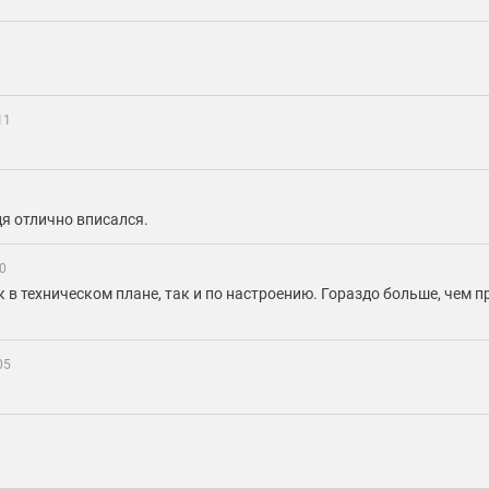
11
дя отлично вписался.
0
 в техническом плане, так и по настроению. Гораздо больше, чем п
05