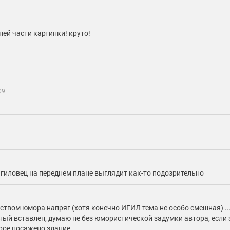
ней части картинки! круто!
09
игиловец на переднем плане выглядит как-то подозрительно
ством юмора напряг (хотя конечно ИГИЛ тема не особо смешная) ...
ый вставлен, думаю не без юмористической задумки автора, если 
орое посажено здание.