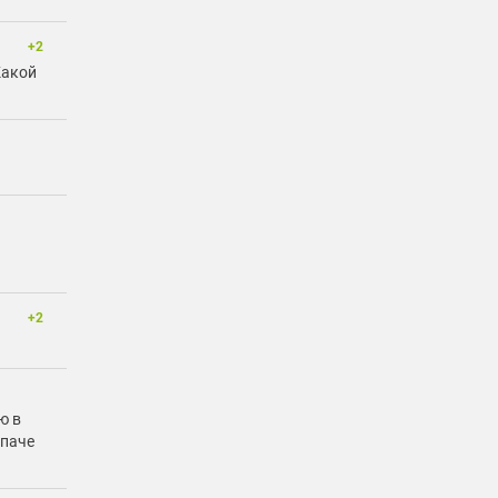
+2
Какой
+2
ю в
 паче