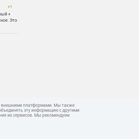
+1
ный +
ное. Это
 с внешними платформами. Мы также
объединять эту информацию с другими
ния их сервисов. Мы рекомендуем
© 3ddd.ru, 2026