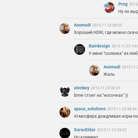
Prog
2015
Ну по выр
Assmadi
2015.11.23 08:05
Хороший HDRI, где можно скач
Bairdesign
2015.11.23 14:
У меня "солянка" из лю
Assmadi
2015.11.
Жаль
alenkey
2015.11.23 08:31
bmw стоит на "носочках" ))
space_solutions
2015.11.23 08:34
Атмосфера дождливая норм по
SuracEldar
2015.11.23 09:32
Но коммент