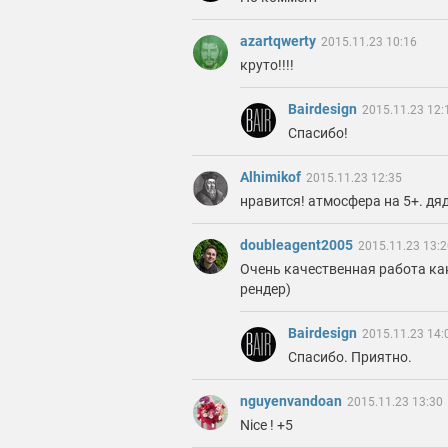
azartqwerty
2015.11.23 10:16
круто!!!!
Bairdesign
2015.11.23 12:
Спасибо!
Alhimikof
2015.11.23 12:35
нравится! атмосфера на 5+. дя
doubleagent2005
2015.11.23 13:2
Очень качественная работа как
рендер)
Bairdesign
2015.11.23 14:
Спасибо. Приятно.
nguyenvandoan
2015.11.23 13:30
Nice ! +5