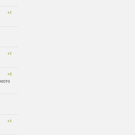
+1
+1
+2
росто
+1