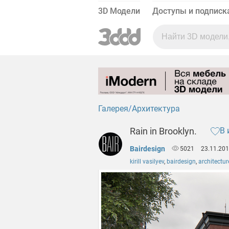
3D Модели
Доступы и подписк
Галерея
Архитектура
Rain in Brooklyn.
В 
Bairdesign
5021
23.11.201
kirill vasilyev
,
bairdesign
,
architectur