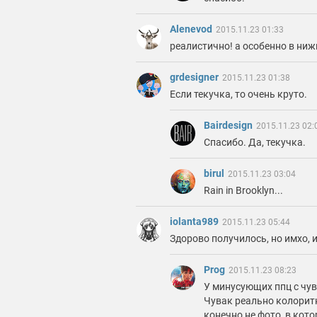
Alenevod
2015.11.23 01:33
реалистично! а особенно в ниж
grdesigner
2015.11.23 01:38
Если текучка, то очень круто.
Bairdesign
2015.11.23 02:
Спасибо. Да, текучка.
birul
2015.11.23 03:04
Rain in Brooklyn...
iolanta989
2015.11.23 05:44
Здорово получилось, но имхо, 
Prog
2015.11.23 08:23
У минусующих ппц с чув
Чувак реально колоритн
конечно не фото, в кот