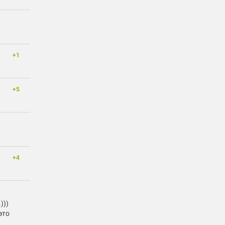
+1
+5
+4
)))
это