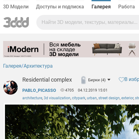
3D Модели
Доступы и подписка
Галерея
Работа
Галерея
Архитектура
Residential complex
В изб
Бирки (4)
PABLO_PICASSO
4705
04.12.2019 15:01
architecture
,
3d visualization
,
citypark
,
urban
,
street design
,
exterior
,
st