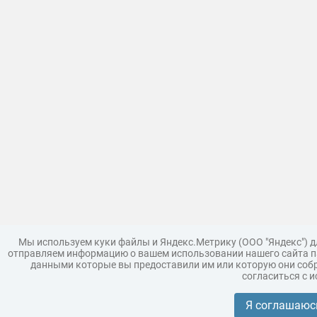
Мы используем куки файлы и Яндекс.Метрику (ООО "Яндекс") 
отправляем информацию о вашем использовании нашего сайта па
данными которые вы предоставили им или которую они собр
согласиться с 
Загрузить модель
Правила
Поддержка
Царь 3D г
Коллекции моделей
Я соглашаюс