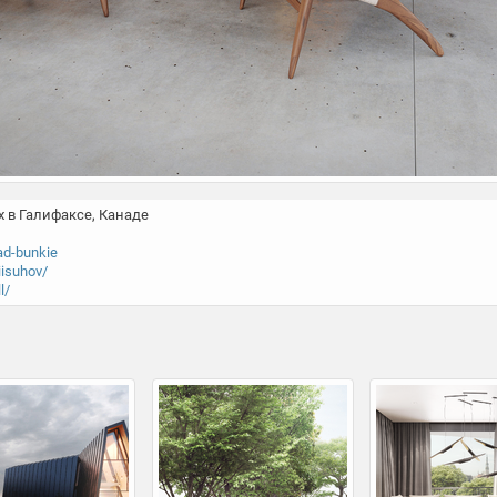
в Галифаксe, Канаде

ad-bunkie
iisuhov/
l/