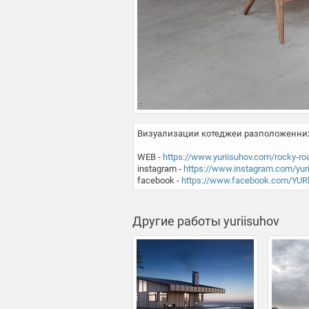
Визуализации котеджеи разположенних 
WEB - 
https://www.yuriisuhov.com/rocky-ro
instagram - 
https://www.instagram.com/yur
facebook - 
https://www.facebook.com/YURl
Другие работы yuriisuhov