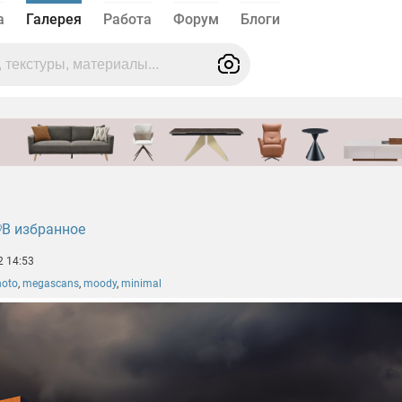
а
Галерея
Работа
Форум
Блоги
В избранное
2 14:53
hoto
,
megascans
,
moody
,
minimal