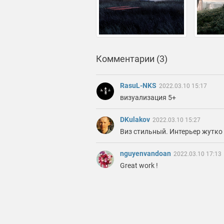
Комментарии (3)
RasuL-NKS
2022.03.10 15:17
визуализация 5+
DKulakov
2022.03.10 15:27
Виз стильный. Интерьер жутко н
nguyenvandoan
2022.03.10 17:13
Great work !