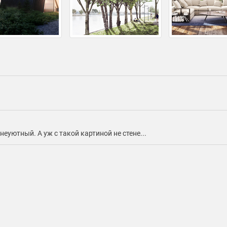
еуютный. А уж с такой картиной не стене...