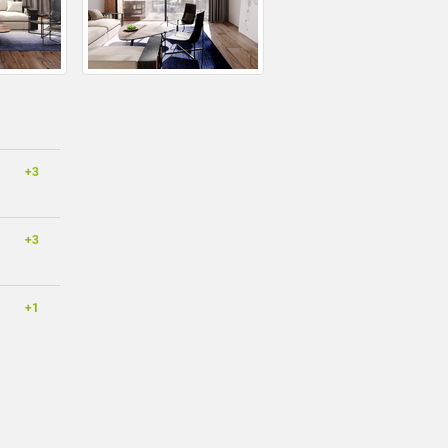
+3
+3
+1