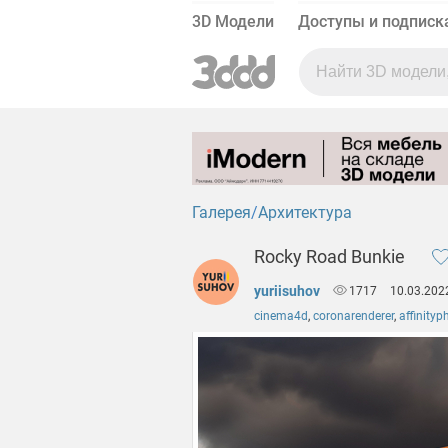
3D Модели
Доступы и подписк
Галерея
Архитектура
Rocky Road Bunkie
yuriisuhov
1717
10.03.202
cinema4d
,
coronarenderer
,
affinityp