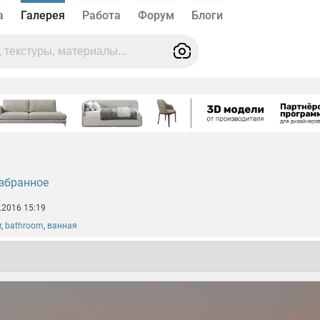
а
Галерея
Работа
Форум
Блоги
збранное
.2016 15:19
r
,
bathroom
,
ванная