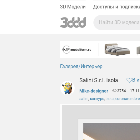
3D Модели
Доступы и подписк
Галерея
Интерьер
Salini S.r.l. Isola
В и
Mike-designer
3754
17.11
salini
,
конкурс
,
isola
,
coronarendere