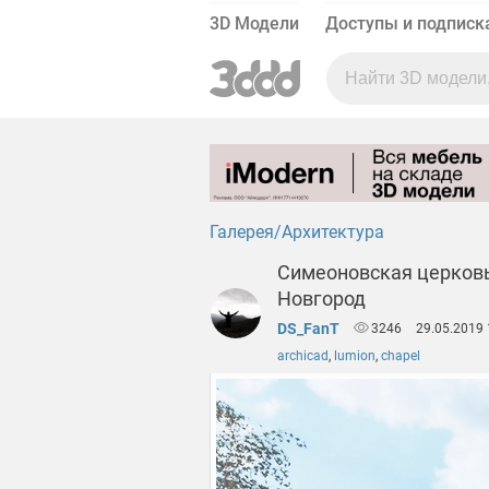
3D Модели
Доступы и подписк
Галерея
Архитектура
Симеоновская церковь
Новгород
DS_FanT
3246
29.05.2019 
archicad
,
lumion
,
chapel