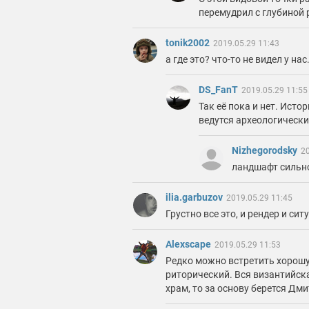
перемудрил с глубиной 
tonik2002
2019.05.29 11:43
а где это? что-то не видел у нас
DS_FanT
2019.05.29 11:55
Так её пока и нет. Ист
ведутся археологически
Nizhegorodsky
20
ландшафт сильно
ilia.garbuzov
2019.05.29 11:45
Грустно все это, и рендер и сит
Alexscape
2019.05.29 11:53
Редко можно встретить хорошу
риторический. Вся византийска
храм, то за основу берется Дм