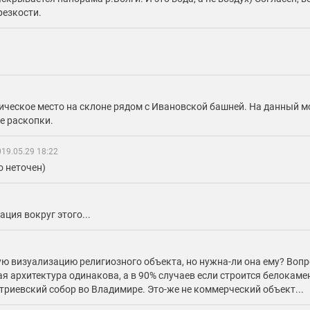
резкости.
.
орическое место на склоне рядом с Ивановской башней. На данный 
е раскопки.
19.05.29 18:22
 неточен)
уация вокруг этого...
ю визуализацию религиозного объекта, но нужна-ли она ему? Вопр
я архитектура одинакова, а в 90% случаев если строится белокам
итриевский собор во Владимире. Это-же не коммерческий объект...