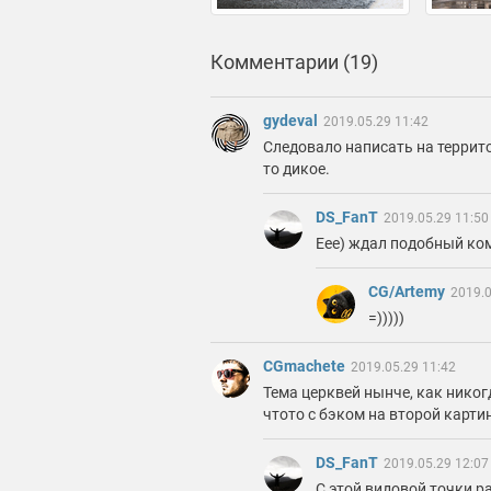
Комментарии (19)
gydeval
2019.05.29 11:42
Следовало написать на террито
то дикое.
DS_FanT
2019.05.29 11:50
Еее) ждал подобный ко
CG/Artemy
2019.0
=)))))
CGmachete
2019.05.29 11:42
Тема церквей нынче, как никогд
чтото с бэком на второй картин
DS_FanT
2019.05.29 12:07
С этой видовой точки р