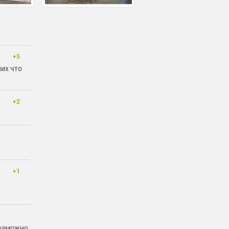
+5
них что
+2
+1
возможно