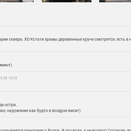
рии сквера. XD Кстати храмы деревянные круче смотрятся, есть в 
ммент)
5.30 14:55
а остра..
ке, окружение как будто в воздухе висит)
аскрывается панорама р.Волги. И это вода, а не воздух) Согласен, 