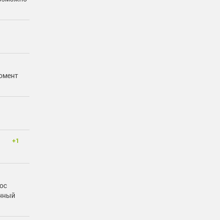
момент
+1
ос
енный