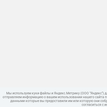
Мы используем куки файлы и Яндекс.Метрику (ООО "Яндекс") 
отправляем информацию о вашем использовании нашего сайта па
данными которые вы предоставили им или которую они собр
согласиться с 
Загрузить модель
Правила
Поддержка
Царь 3D г