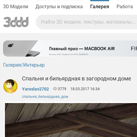
3D Модели
Доступы и подписка
Галерея
Работа
Галерея
Интерьер
Спальня и бильярдная в загородном доме
Yaroslav2702
3779
18.03.2017 16:34
спальня
,
бильярдная
,
дом