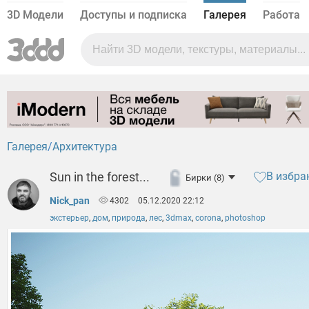
3D Модели
Доступы и подписка
Галерея
Работа
Галерея
Архитектура
Sun in the forest...
В избра
Бирки (8)
Nick_pan
4302
05.12.2020 22:12
экстерьер
,
дом
,
природа
,
лес
,
3dmax
,
corona
,
photoshop